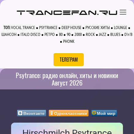
VOCAL TRANCE
PSYTRANCE
DEEP HOUSE
РУССКИЕ ХИТЫ
LOUNGE
ТОП:
●
●
●
●
●
ШАНСОН
ITALO DISCO
РЕТРО
80
90
2000
ROCK
JAZZ
BLUES
D'n'B
●
●
●
●
●
●
●
●
●
PHONK
●
ТЕЛЕГРАМ
Psytrance: радио онлайн, хиты и новинки
Август 2026
Вконтакте
Одноклассники
Мой мир
Hirschmilch Psytrance