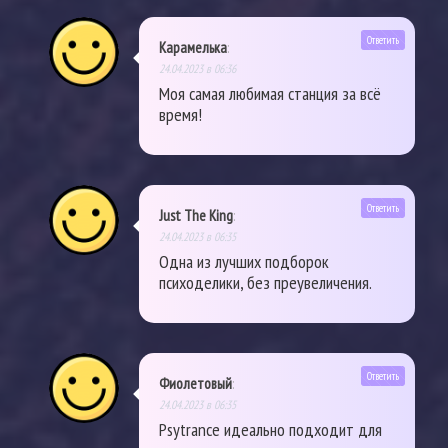
Ответить
Карамелька
:
24.04.2023 в 06:36
Моя самая любимая станция за всё
время!
Ответить
Just The King
:
24.04.2023 в 06:35
Одна из лучших подборок
психоделики, без преувеличения.
Ответить
Фиолетовый
:
24.04.2023 в 06:35
Psytrance идеально подходит для