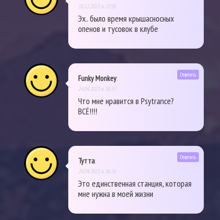
10.12.2023 в 17:56
Эх.. было время крышасносных
опенов и тусовок в клубе
Ответить
Funky Monkey
:
24.04.2023 в 06:37
Что мне нравится в Psytrance?
ВСЁ!!!!
Ответить
Тутта
:
24.04.2023 в 06:36
Это единственная станция, которая
мне нужна в моей жизни