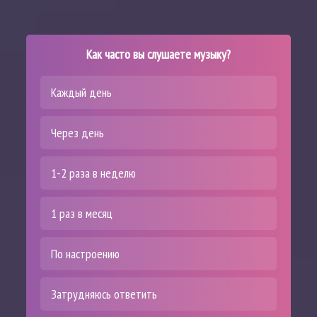
Как часто вы слушаете музыку?
Каждый день
Через день
1-2 раза в неделю
1 раз в месяц
По настроению
Затрудняюсь ответить