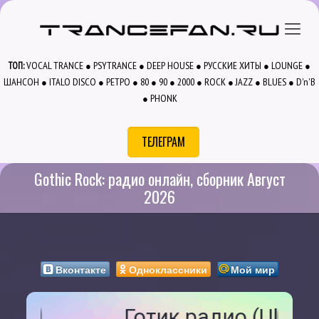
VOCAL TRANCE
PSYTRANCE
DEEP HOUSE
РУССКИЕ ХИТЫ
LOUNGE
ТОП:
●
●
●
●
●
ШАНСОН
ITALO DISCO
РЕТРО
80
90
2000
ROCK
JAZZ
BLUES
D'n'B
●
●
●
●
●
●
●
●
●
PHONK
●
ТЕЛЕГРАМ
Gothic Rock: радио онлайн, сборник Август
2026
Вконтакте
Одноклассники
Мой мир
Готик радио (Ultra Dark 