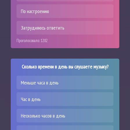
По настроению
Затрудняюсь ответить
Проголосовало:
1282
Сколько времени в день вы слушаете музыку?
Меньше часа в день
Час в день
Несколько часов в день