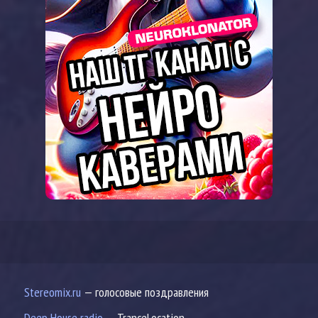
Stereomix.ru
— голосовые поздравления
Deep House radio
— TranceLocation